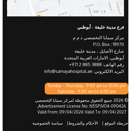
فرع مدينة خليفة - أبوظبي
مركز سمايا التخصصي ذ م م
P.O. Box : 111970
شارع الأصايل ، مدينة خليفة
أبوظبي، الامارات العربية المتحدة
رقم الهاتف:
+971 2 885 3888
البريد الالكتروني:
info@samayahospital.ae
Sunday - Thursday : 9:00 am to 10:00 pm
Saturday : 9:00 am to 6:00 pm
© 2026 جميع الحقوق محفوظة لمركز سمايا التخصصي
Advertisement License No: N5SPJVO4-090426,
Valid From: 09/04/2026 Valid To: 09/04/2027
خريطة الموقع |
الأحكام والشروط|
سياسة الخصوصية