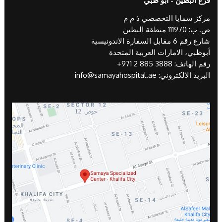
فرع البطين - أبو ظبي
مركز سمايا التخصصي ذ م م
ص. ب: 111970 منطقة البطين
شارع رقم 6 مقابل السفارة الاندونيسية
أبوظبي، الامارات العربية المتحدة
رقم الهاتف:
+971 2 885 3888
البريد الالكتروني:
info@samayahospital.ae