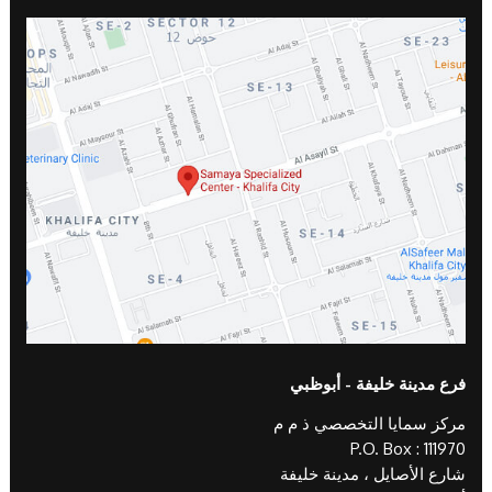
فرع مدينة خليفة - أبوظبي
مركز سمايا التخصصي ذ م م
P.O. Box : 111970
شارع الأصايل ، مدينة خليفة