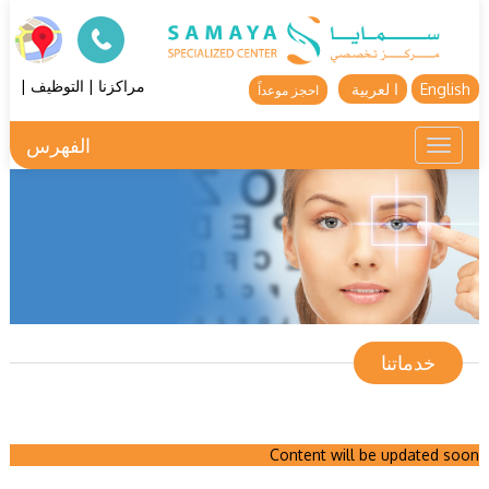
مراكزنا
|
التوظيف
|
English
ا لعربية
احجز موعداً
الفهرس
Toggle
navigation
خدماتنا
Content will be updated soon