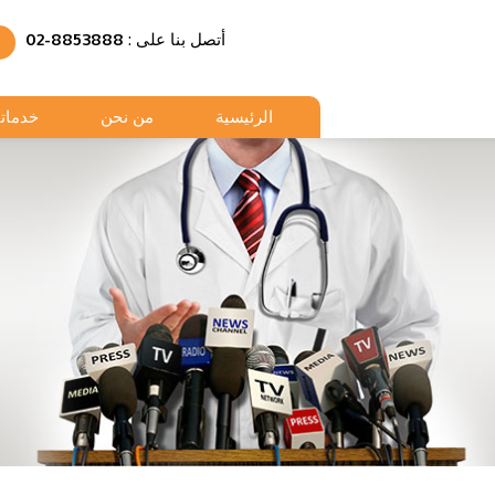
أتصل بنا على :
02-8853888
الرئيسية
من نحن
خدماتن