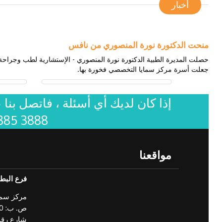
أخبار
منحت الدكتورة نورة المنصوري من نافس
حصلت المديرة الطبية الدكتورة نورة المنصوري - الإستشارية لطب وجراحة ا
جعلت أسرة مركز سمايا التخصصي فخورة بها.
إذا كان لديك أي أسئلة ، فاتصل بنا 
885 3888
مواقعنا
فرع البط
مركز سما
ص. ب: 111970 منطقة البطين
شارع رقم 6 مقابل السفارة الاند