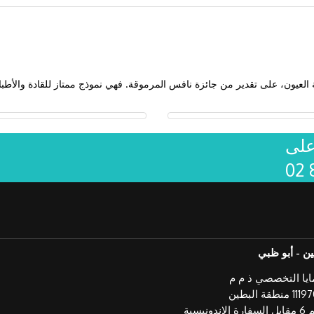
لعيون، على تقدير من جائزة نافس المرموقة. فهي نموذج ممتاز للقادة والأطباء
على
02 
ين - أبو ظبي
يا التخصصي ذ م م
ونيسية