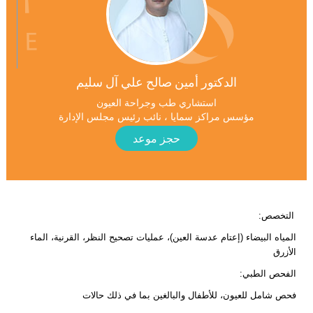
الدكتور أمين صالح علي آل سليم
استشاري طب وجراحة العيون
مؤسس مراكز سمايا ، نائب رئيس مجلس الإدارة
حجز موعد
التخصص
:
المياه البيضاء (إعتام عدسة العين)، عمليات تصحيح النظر، القرنية، الماء
الأزرق
الفحص الطبي
:
فحص شامل للعيون، للأطفال والبالغين بما في ذلك حالات