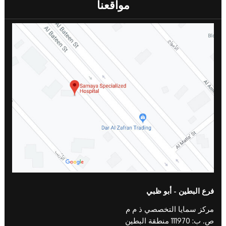
مواقعنا
فرع البطين - أبو ظبي
مركز سمايا التخصصي ذ م م
ص. ب: 111970 منطقة البطين