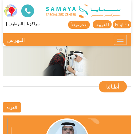
مراكزنا
|
التوظيف
|
English
ا لعربية
احجز موعداً
الفهرس
Toggle
navigation
أطبائنا
العودة