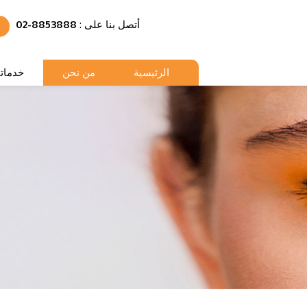
أتصل بنا على :
02-8853888
الرئيسية
من نحن
خدماتن