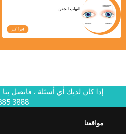
التهاب الجفن
اقرأ أكثر
إذا كان لديك أي أسئلة ، فاتصل بنا 
885 3888
مواقعنا