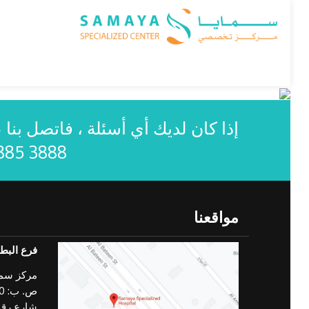
إذا كان لديك أي أسئلة ، فاتصل بنا 
885 3888
مواقعنا
فرع البط
مركز سما
ص. ب: 111970 منطقة البطين
شارع رقم 6 مقابل السفارة الاند