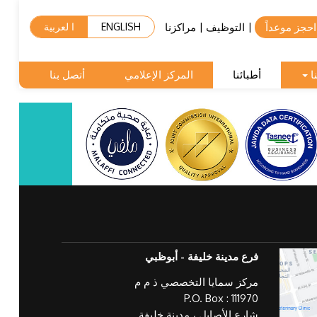
احجز موعداً
التوظيف
مراكزنا
|
|
ENGLISH
ا لعربية
ا
أطبائنا
المركز الإعلامي
أتصل بنا
فرع مدينة خليفة - أبوظبي
مركز سمايا التخصصي ذ م م
P.O. Box : 111970
شارع الأصايل ، مدينة خليفة