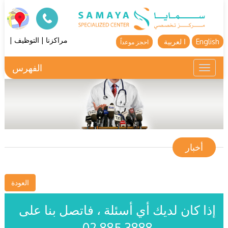
مراكزنا
|
التوظيف
|
English
ا لعربية
احجز موعداً
الفهرس
Toggle
navigation
أخبار
العودة
إذا كان لديك أي أسئلة ، فاتصل بنا على
02 885 3888