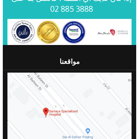
02 885 3888
مواقعنا