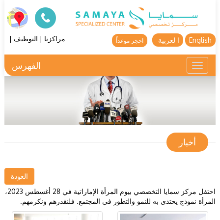
مراكزنا
|
التوظيف
|
English
ا لعربية
احجز موعداً
الفهرس
Toggle
navigation
أخبار
العودة
احتفل مركز سمايا التخصصي بيوم المرأة الإماراتية في 28 أغسطس 2023،
المرأة نموذج يحتذى به للنمو والتطور في المجتمع. فلنقدرهم ونكرمهم.