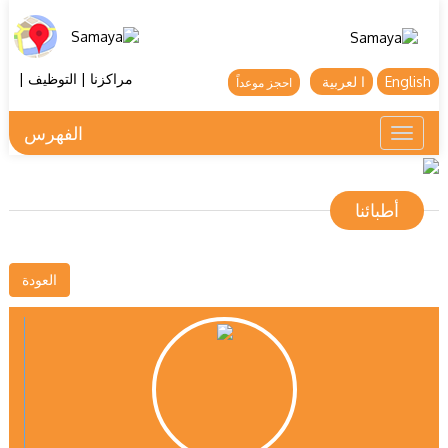
مراكزنا
|
التوظيف
|
English
ا لعربية
احجز موعداً
الفهرس
Toggle
navigation
أطبائنا
العودة