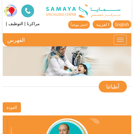
مراكزنا
|
التوظيف
|
English
ا لعربية
احجز موعداً
الفهرس
Toggle
navigation
أطبائنا
العودة