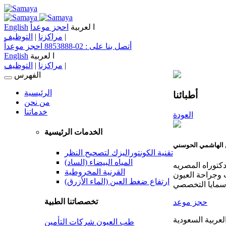
ا لعربية
احجز موعداً
English
|
مراكزنا
|
التوظيف
أتصل بنا على :
02-8853888
احجز موعداً
ا لعربية
English
|
مراكزنا
|
التوظيف
الفهرس
Toggle
navigation
الرئيسية
أطبائنا
من نحن
خدماتنا
العودة
الخدمات الرئيسية
ن الهاشمي الحوسني
تقنية الكونتوراليزك لتصحيح النظر
المياه البيضاء (الساد)
لدكتوراه المصريه
القرنية المخروطية
وجراحة العيون
ارتفاع ضغط العين (الماء الأزرق)
سمايا التخصصي
تخصصاتنا الطبية
حجز موعد
عربية السعودية
طب العيون
شركات التأمين