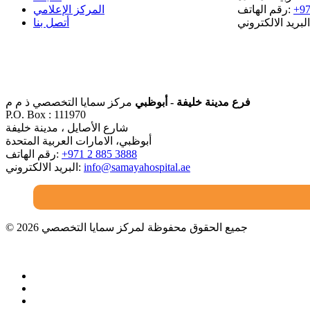
المركز الإعلامي
+97
رقم الهاتف:
أتصل بنا
فرع مدينة خليفة - أبوظبي
مركز سمايا التخصصي ذ م م
P.O. Box : 111970
شارع الأصايل ، مدينة خليفة
أبوظبي، الامارات العربية المتحدة
+971 2 885 3888
رقم الهاتف:
info@samayahospital.ae
البريد الالكتروني:
© 2026 جميع الحقوق محفوظة لمركز سمايا التخصصي
Advertisement License No: N5SPJVO4-090426,
Valid From: 09/04/2026 Valid To: 09/04/2027