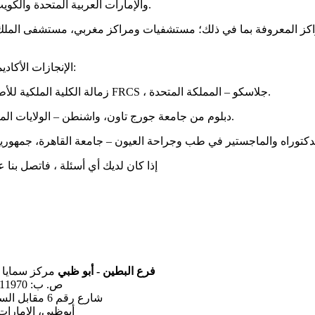
والإمارات العربية المتحدة والكويت وعمان واليمن.
ي المستشفيات والمراكز المعروفة بما في ذلك؛ مستشفيات ومراكز مغربي، مستشفى ال
الإنجازات الأكاديمية للدكتور عماد:
* زمالة الكلية الملكية للأطباء والجراحين FRCS ، جلاسكو – المملكة المتحدة.
* دبلوم من جامعة جورج تاون، واشنطن – الولايات المتحدة الأمريكية.
إذا كان لديك أي أسئلة ، فاتصل بنا 
فرع البطين - أبو ظبي
مركز سمايا 
ص. ب: 111970 منطقة البطين
شارع رقم 6 مقابل السفارة الاندونيسية
أبوظبي، الامارات 