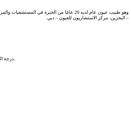
وهو طبيب عيون عام لديه 20 عامًا من الخبرة ف
– البحرين، مركز الاستشاريون للعيون – دبي.
* درجة الدكتوراه والماجستير في طب وجراحة العيون – جامعة القاهرة، جمهورية مصر العربية.